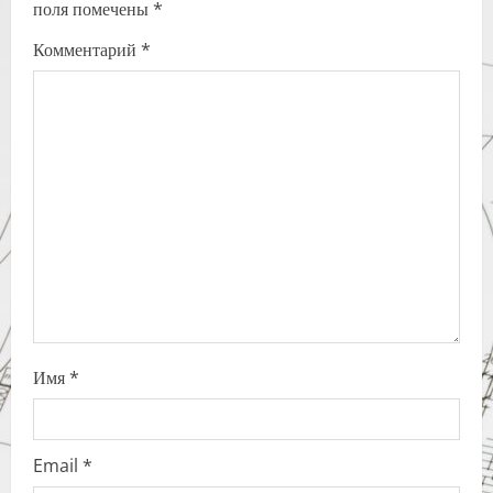
поля помечены
*
i
Комментарий
*
g
a
t
i
o
n
Имя
*
Email
*