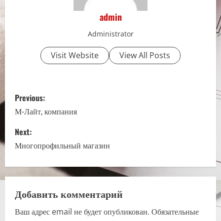
admin
Administrator
Visit Website
View All Posts
P
Previous:
o
М-Лайт, компания
s
Next:
Многопрофильный магазин
t
n
a
Добавить комментарий
Ваш адрес email не будет опубликован.
Обязательные
v