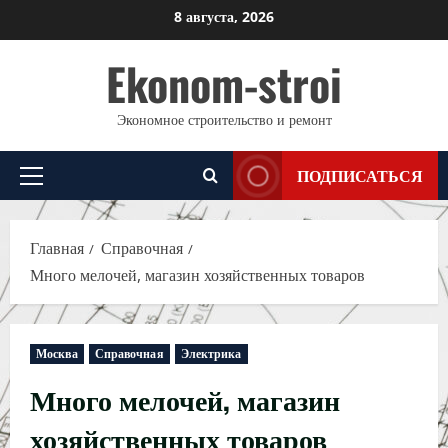
Перейти
8 августа, 2026
к
Ekonom-stroi
содержимому
Экономное строительство и ремонт
ПОДПИСАТЬСЯ
Основное
меню
Главная
Справочная
Много мелочей, магазин хозяйственных товаров
Москва
Справочная
Электрика
Много мелочей, магазин
хозяйственных товаров