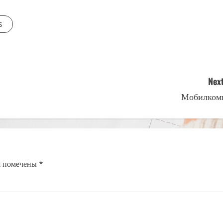
s
Next
Мобилком
я помечены
*