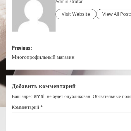
Administrator
Visit Website
View All Post
P
Previous:
Многопрофильный магазин
o
s
t
Добавить комментарий
n
Ваш адрес email не будет опубликован.
Обязательные пол
a
Комментарий
*
v