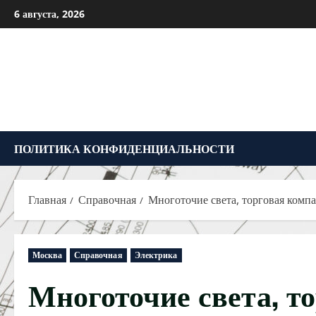
Перейти
6 августа, 2026
к
содержимому
ПОЛИТИКА КОНФИДЕНЦИАЛЬНОСТИ
Главная
Справочная
Многоточие света, торговая комп
Москва
Справочная
Электрика
Многоточие света, т