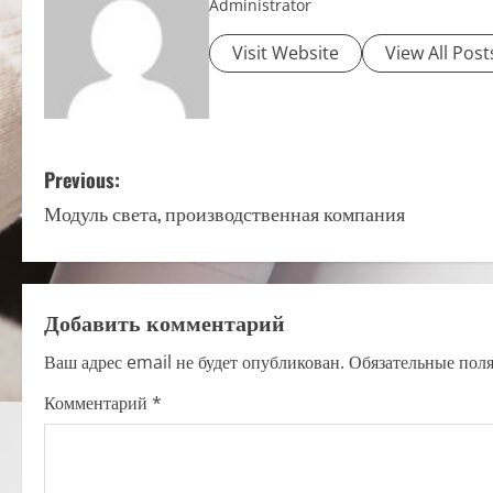
Administrator
Visit Website
View All Post
P
Previous:
Модуль света, производственная компания
o
s
t
Добавить комментарий
n
Ваш адрес email не будет опубликован.
Обязательные пол
a
Комментарий
*
v