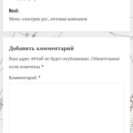
s
Next:
Моно электрик рус, оптовая компания
t
n
a
Добавить комментарий
Ваш адрес email не будет опубликован.
Обязательные
v
поля помечены
*
i
Комментарий
*
g
a
t
i