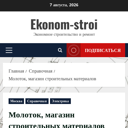
Перейти
7 августа, 2026
к
Ekonom-stroi
содержимому
Экономное строительство и ремонт
ПОДПИСАТЬСЯ
Основное
меню
Главная
Справочная
Молоток, магазин строительных материалов
Москва
Справочная
Электрика
Молоток, магазин
строительных материалов