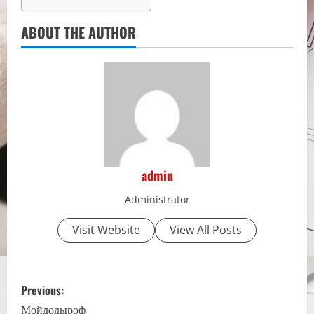
ABOUT THE AUTHOR
admin
Administrator
Visit Website
View All Posts
P
Previous:
o
Мойдодыроф