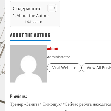
Содержание
About the Author
admin
ABOUT THE AUTHOR
admin
Administrator
Visit Website
View All Post
P
Previous:
Тренер «Зенита» Тимощук: «Сейчас ребята находятся
o