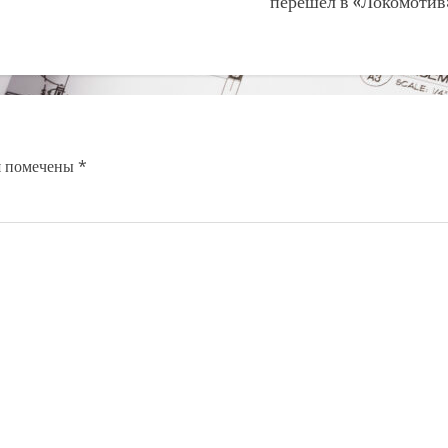
перешел в «Локомотив
я помечены
*