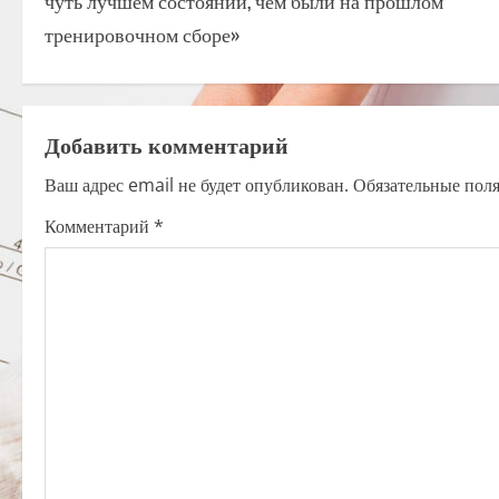
чуть лучшем состоянии, чем были на прошлом
s
тренировочном сборе»
t
n
Добавить комментарий
a
Ваш адрес email не будет опубликован.
Обязательные пол
v
Комментарий
*
i
g
a
t
i