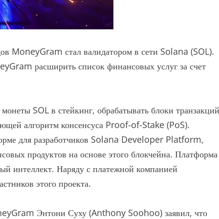
ов MoneyGram стал валидатором в сети Solana (SOL).
eyGram расширить список финансовых услуг за счет
онеты SOL в стейкинг, обрабатывать блоки транзакци
ующей алгоритм консенсуса Proof-of-Stake (PoS).
орме для разработчиков Solana Developer Platform,
нсовых продуктов на основе этого блокчейна. Платформа
ный интеллект. Наряду с платежной компанией
стников этого проекта.
oneyGram Энтони Суху (Anthony Soohoo) заявил, что