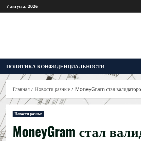
Перейти
7 августа, 2026
к
содержимому
ПОЛИТИКА КОНФИДЕНЦИАЛЬНОСТИ
Главная
Новости разные
MoneyGram стал валидаторо
Новости разные
MoneyGram стал валид