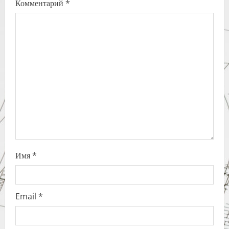
Комментарий
*
g
a
t
i
o
n
Имя
*
Email
*