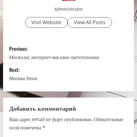
Administrator
Visit Website
View All Posts
P
Previous:
o
Мосвольт, интернет-магазин светотехники
s
Next:
Москва Неон
t
n
a
Добавить комментарий
Ваш адрес email не будет опубликован.
Обязательные
v
поля помечены
*
i