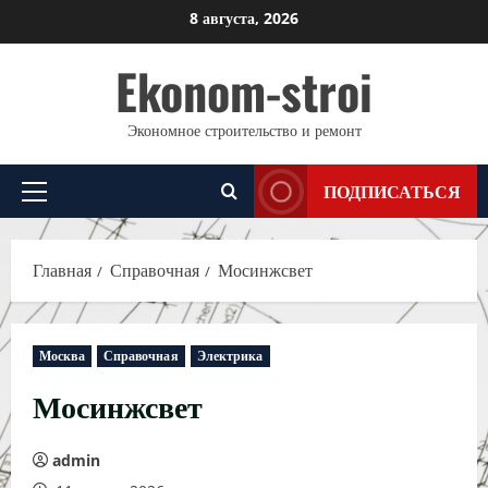
Перейти
8 августа, 2026
к
Ekonom-stroi
содержимому
Экономное строительство и ремонт
ПОДПИСАТЬСЯ
Основное
меню
Главная
Справочная
Мосинжсвет
Москва
Справочная
Электрика
Мосинжсвет
admin