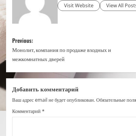
Visit Website
View All Post
P
Previous:
Монолит, компания по продаже входных и
o
межкомнатных дверей
s
t
Добавить комментарий
n
Ваш адрес email не будет опубликован.
Обязательные пол
a
Комментарий
*
v
i