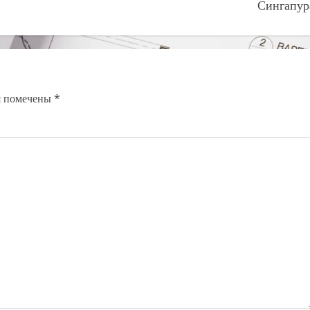
Сингапур
я помечены
*