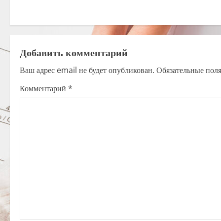
s
t
Добавить комментарий
n
Ваш адрес email не будет опубликован.
Обязательные пол
a
Комментарий
*
v
i
g
a
t
i