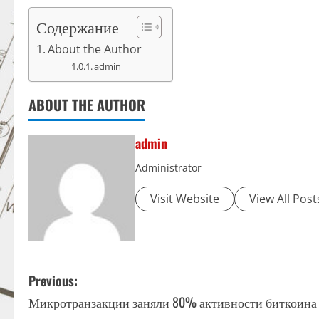
Содержание
About the Author
admin
ABOUT THE AUTHOR
admin
Administrator
Visit Website
View All Post
P
Previous:
Микротранзакции заняли 80% активности биткоина
o