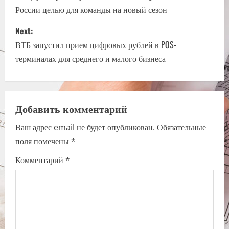
России целью для команды на новый сезон
s
Next:
t
ВТБ запустил прием цифровых рублей в POS-
n
терминалах для среднего и малого бизнеса
a
v
Добавить комментарий
i
Ваш адрес email не будет опубликован.
Обязательные
поля помечены
*
g
Комментарий
*
a
t
i