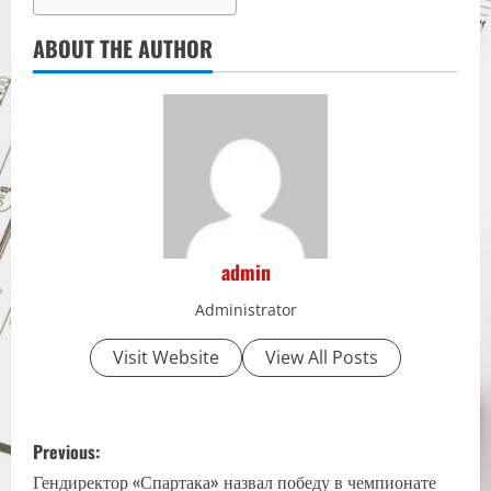
ABOUT THE AUTHOR
admin
Administrator
Visit Website
View All Posts
P
Previous:
o
Гендиректор «Спартака» назвал победу в чемпионате