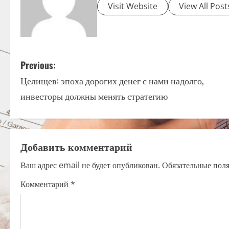
Visit Website
View All Post
P
Previous:
Целищев: эпоха дорогих денег с нами надолго,
o
инвесторы должны менять стратегию
s
t
Добавить комментарий
n
Ваш адрес email не будет опубликован.
Обязательные пол
a
Комментарий
*
v
i