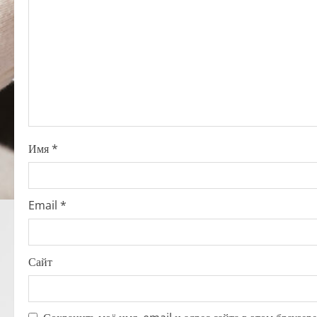
g
a
t
i
o
Имя
*
n
Email
*
Сайт