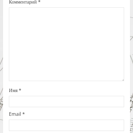
Комментарий
*
g
a
t
i
o
n
Имя
*
Email
*