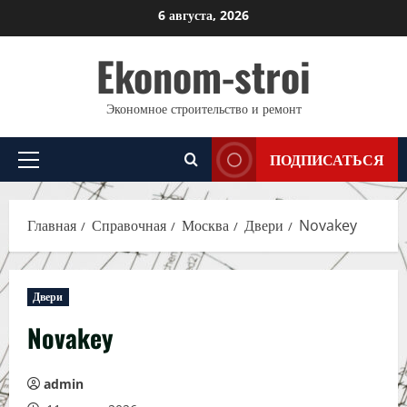
Перейти
6 августа, 2026
к
Ekonom-stroi
содержимому
Экономное строительство и ремонт
ПОДПИСАТЬСЯ
Основное
меню
Главная
Справочная
Москва
Двери
Novakey
Двери
Novakey
admin