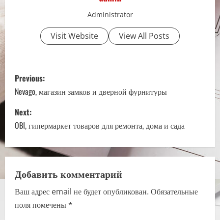
Administrator
Visit Website
View All Posts
P
Previous:
o
Nevago, магазин замков и дверной фурнитуры
s
Next:
OBI, гипермаркет товаров для ремонта, дома и сада
t
n
a
Добавить комментарий
Ваш адрес email не будет опубликован.
Обязательные
v
поля помечены
*
i