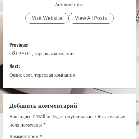
Administrator
Visit Website
View All Posts
P
Previous:
o
О2ГРУПП, торговая компания
s
Next:
Оазис свет, торговая компания
t
n
a
Добавить комментарий
Ваш адрес email не будет опубликован.
Обязательные
v
поля помечены
*
i
Комментарий
*