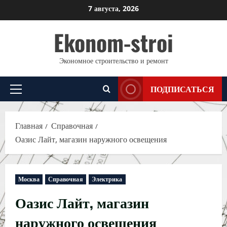
Перейти
7 августа, 2026
к
Ekonom-stroi
содержимому
Экономное строительство и ремонт
ПОДПИСАТЬСЯ
Основное
меню
Главная
Справочная
Оазис Лайт, магазин наружного освещения
Москва
Справочная
Электрика
Оазис Лайт, магазин
наружного освещения