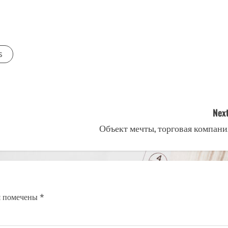
s
Next
Объект мечты, торговая компани
я помечены
*