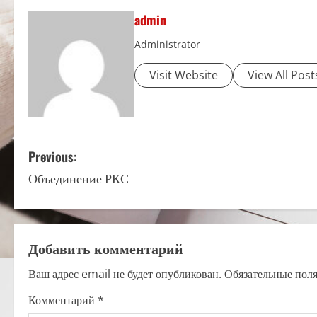
admin
Administrator
Visit Website
View All Post
P
Previous:
Объединение РКС
o
s
t
Добавить комментарий
n
Ваш адрес email не будет опубликован.
Обязательные пол
a
Комментарий
*