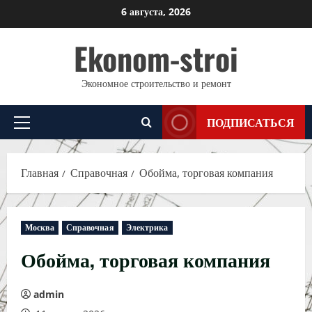
Перейти
6 августа, 2026
к
Ekonom-stroi
содержимому
Экономное строительство и ремонт
ПОДПИСАТЬСЯ
Основное
меню
Главная
Справочная
Обойма, торговая компания
Москва
Справочная
Электрика
Обойма, торговая компания
admin