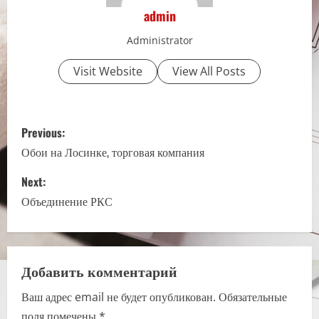
admin
Administrator
Visit Website
View All Posts
P
Previous:
o
Обои на Лосинке, торговая компания
s
Next:
Объединение РКС
t
n
a
Добавить комментарий
Ваш адрес email не будет опубликован.
Обязательные
v
поля помечены
*