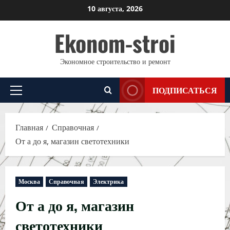
Перейти
10 августа, 2026
к
Ekonom-stroi
содержимому
Экономное строительство и ремонт
ПОДПИСАТЬСЯ
Основное
меню
Главная
Справочная
От а до я, магазин светотехники
Москва
Справочная
Электрика
От а до я, магазин
светотехники