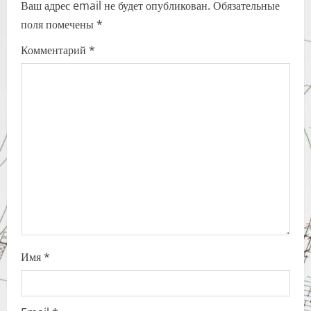
Ваш адрес email не будет опубликован.
Обязательные
v
поля помечены
*
i
Комментарий
*
g
a
t
i
o
n
Имя
*