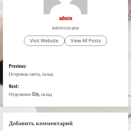
admin
Administrator
Visit Website
View All Posts
P
Previous:
o
Островок света, склад
s
Next:
Отделкино City, склад
t
n
a
Добавить комментарий