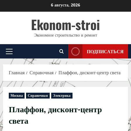
Перейти
6 августа, 2026
к
Ekonom-stroi
содержимому
Экономное строительство и ремонт
ПОДПИСАТЬСЯ
Основное
меню
Главная
Справочная
Плаффон, дисконт-центр света
Москва
Справочная
Электрика
Плаффон, дисконт-центр
света