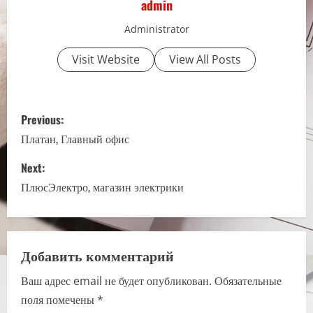
admin
Administrator
Visit Website
View All Posts
P
Previous:
o
Платан, Главный офис
s
Next:
ПлюсЭлектро, магазин электрики
t
n
a
Добавить комментарий
Ваш адрес email не будет опубликован.
Обязательные
v
поля помечены
*