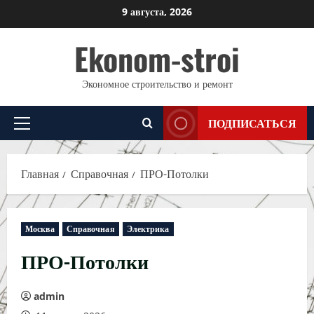
Перейти
9 августа, 2026
к
Ekonom-stroi
содержимому
Экономное строительство и ремонт
ПОДПИСАТЬСЯ
Основное
меню
Главная
Справочная
ПРО-Потолки
Москва
Справочная
Электрика
ПРО-Потолки
admin