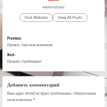
Administrator
Visit Website
View All Posts
P
Previous:
o
Промэс, торговая компания
s
Next:
Прораб, строймаркет
t
n
a
Добавить комментарий
Ваш адрес email не будет опубликован.
Обязательные
v
поля помечены
*
i