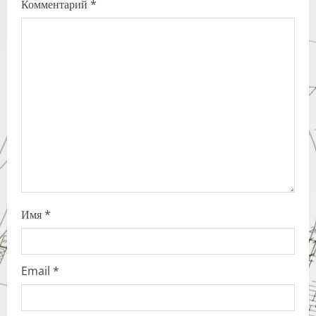
Комментарий
*
g
a
t
i
o
n
Имя
*
Email
*