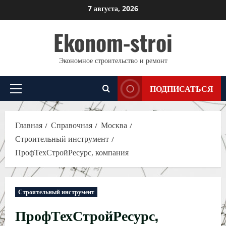
Перейти
7 августа, 2026
к
Ekonom-stroi
содержимому
Экономное строительство и ремонт
ПОДПИСАТЬСЯ
Основное
меню
Главная
Справочная
Москва
Строительный инструмент
ПрофТехСтройРесурс, компания
Строительный инструмент
ПрофТехСтройРесурс,