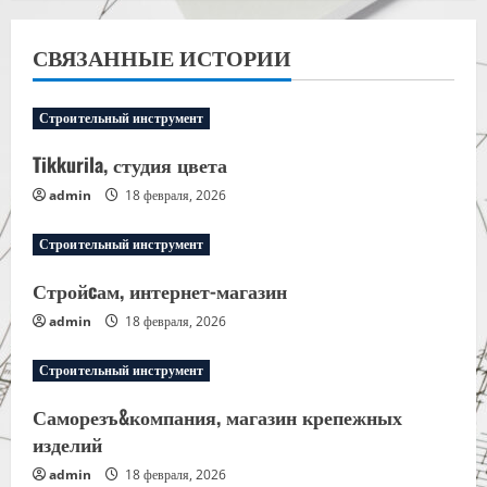
a
СВЯЗАННЫЕ ИСТОРИИ
v
i
Строительный инструмент
g
Tikkurila, студия цвета
admin
18 февраля, 2026
a
Строительный инструмент
t
Стройcам, интернет-магазин
i
admin
18 февраля, 2026
o
Строительный инструмент
n
Саморезъ&компания, магазин крепежных
изделий
admin
18 февраля, 2026