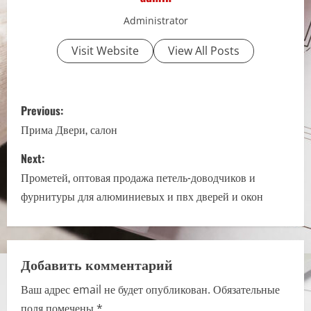
Administrator
Visit Website
View All Posts
P
Previous:
o
Прима Двери, салон
s
Next:
Прометей, оптовая продажа петель-доводчиков и
t
фурнитуры для алюминиевых и пвх дверей и окон
n
a
Добавить комментарий
v
Ваш адрес email не будет опубликован.
Обязательные
i
поля помечены
*