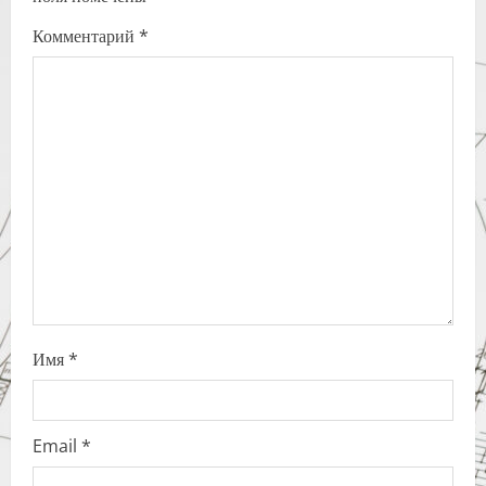
g
Комментарий
*
a
t
i
o
n
Имя
*
Email
*