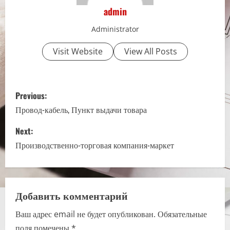
admin
Administrator
Visit Website
View All Posts
P
Previous:
o
Провод-кабель, Пункт выдачи товара
s
Next:
Производственно-торговая компания-маркет
t
n
a
Добавить комментарий
Ваш адрес email не будет опубликован.
Обязательные
v
поля помечены
*