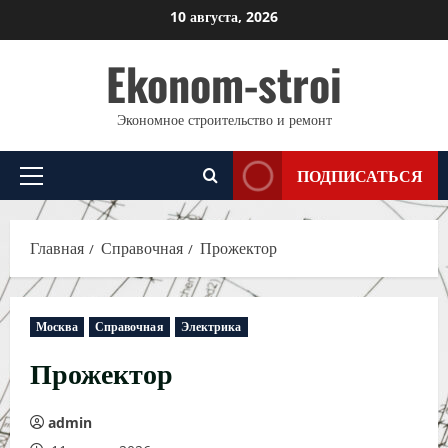
Перейти
10 августа, 2026
к
Ekonom-stroi
содержимому
Экономное строительство и ремонт
ПОДПИСАТЬСЯ
Основное
меню
Главная
Справочная
Прожектор
Москва
Справочная
Электрика
Прожектор
admin