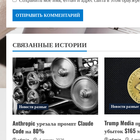
СВЯЗАННЫЕ ИСТОРИИ
Новости разные
Новости разные
Trump Media п
Anthropic урезала промпт Claude
убыток $165 
Code на 80%
admin
4 авг
admin
4 августа, 2026