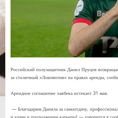
Российский полузащитник Данил Пруцев возвращае
за столичный «Локомотив» на правах аренды, сооб
Арендное соглашение хавбека истекает 31 мая.
— Благодарим Данила за самоотдачу, профессионал
и удачи в продолжении карьеры! — говорится в со