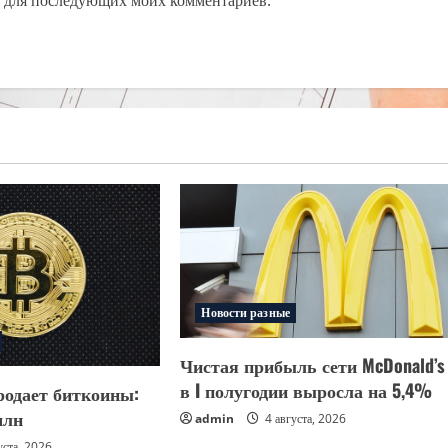
Новости разные
Чистая прибыль сети McDonald’s
в I полугодии выросла на 5,4%
родает биткоины:
млн
admin
4 августа, 2026
уста, 2026