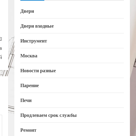
Двери
Двери входные
:
Инструмент
в
Москва
й
Новости разные
Парение
Печи
Продлеваем срок службы
Ремонт