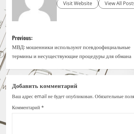
Visit Website
View All Post
P
Previous:
МВД: мошенники используют псевдоофициальные
o
термины и несуществующие процедуры для обмана
s
t
Добавить комментарий
n
Ваш адрес email не будет опубликован.
Обязательные пол
a
Комментарий
*
v
i