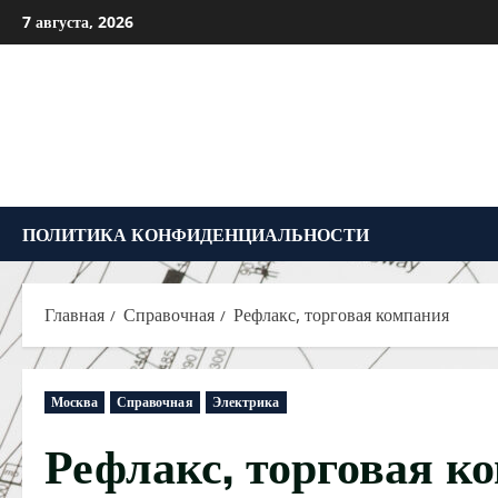
Перейти
7 августа, 2026
к
содержимому
ПОЛИТИКА КОНФИДЕНЦИАЛЬНОСТИ
Главная
Справочная
Рефлакс, торговая компания
Москва
Справочная
Электрика
Рефлакс, торговая к