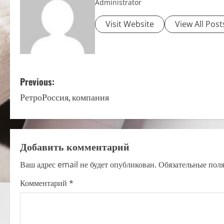
Administrator
Visit Website
View All Post
P
Previous:
РетроРоссия, компания
o
s
t
Добавить комментарий
n
Ваш адрес email не будет опубликован.
Обязательные пол
a
Комментарий
*
v