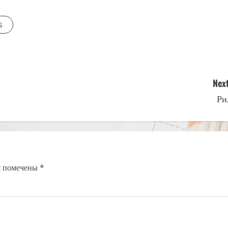
s
Next
Ри
я помечены
*