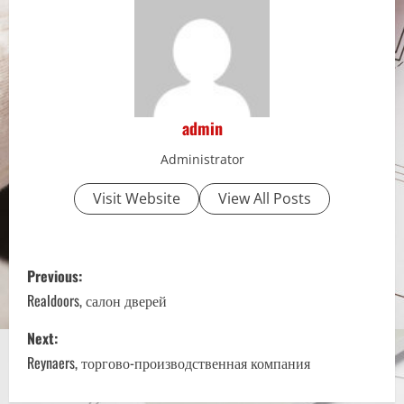
admin
Administrator
Visit Website
View All Posts
P
Previous:
o
Realdoors, салон дверей
s
Next:
Reynaers, торгово-производственная компания
t