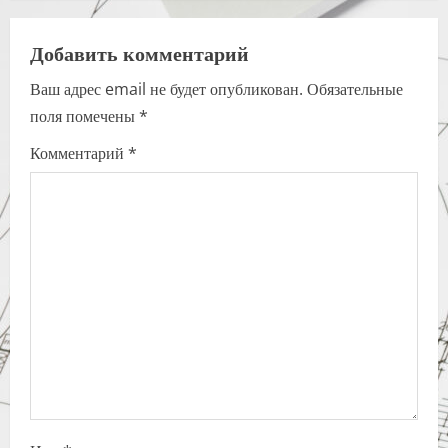
n
a
Добавить комментарий
Ваш адрес email не будет опубликован.
Обязательные
v
поля помечены
*
i
Комментарий
*
g
a
t
i
o
n