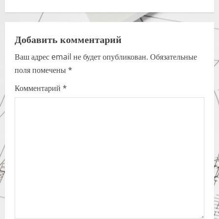
n
a
Добавить комментарий
v
Ваш адрес email не будет опубликован.
Обязательные
i
поля помечены
*
g
Комментарий
*
a
t
i
o
n