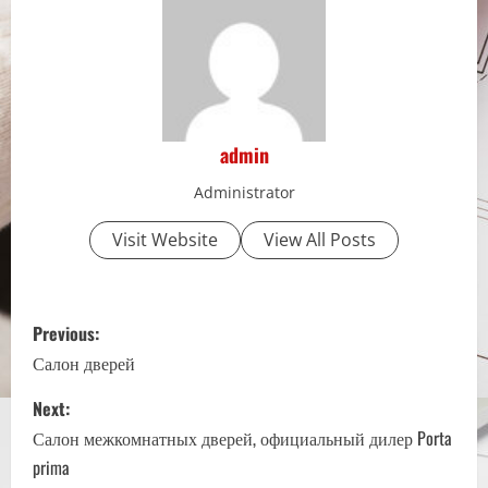
admin
Administrator
Visit Website
View All Posts
P
Previous:
o
Салон дверей
s
Next:
Салон межкомнатных дверей, официальный дилер Porta
t
prima