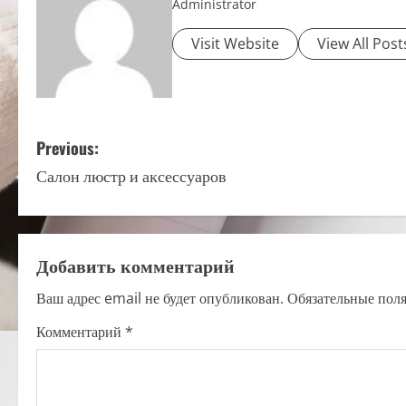
Administrator
Visit Website
View All Post
P
Previous:
Салон люстр и аксессуаров
o
s
t
Добавить комментарий
n
Ваш адрес email не будет опубликован.
Обязательные пол
a
Комментарий
*
v