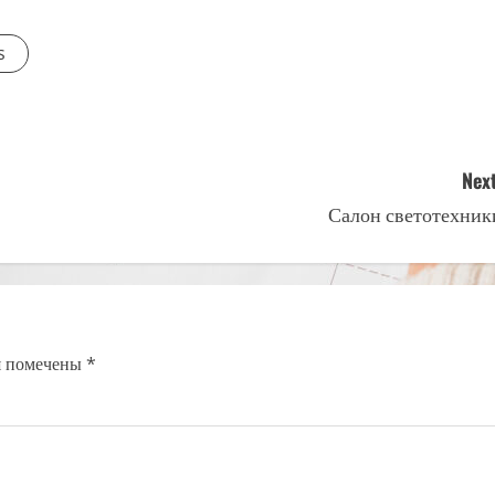
s
Next
Салон светотехник
я помечены
*