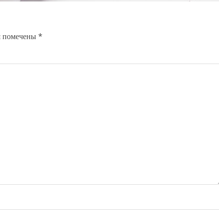
я помечены
*