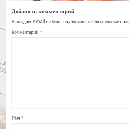
t
Добавить комментарий
n
Ваш адрес email не будет опубликован.
Обязательные пол
a
Комментарий
*
v
i
g
a
t
i
o
Имя
*
n