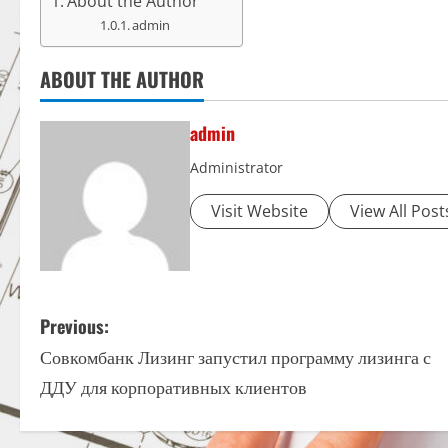
About the Author
admin
ABOUT THE AUTHOR
admin
Administrator
Visit Website
View All Post
P
Previous:
Совкомбанк Лизинг запустил программу лизинга с
o
ДДУ для корпоративных клиентов
s