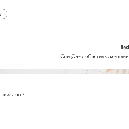
s
Next
СпецЭнергоСистемы, компани
я помечены
*