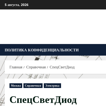
Перейти
5 августа, 2026
к
содержимому
ПОЛИТИКА КОНФИДЕНЦИАЛЬНОСТИ
Главная
Справочная
СпецСветДиод
Москва
Справочная
Электрика
СпецСветДиод