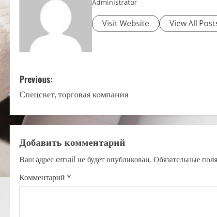
Administrator
Visit Website
View All Post
P
Previous:
Спецсвет, торговая компания
o
s
t
Добавить комментарий
n
Ваш адрес email не будет опубликован.
Обязательные пол
a
Комментарий
*
v