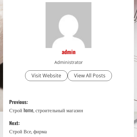
admin
Administrator
Visit Website
View All Posts
P
Previous:
o
Строй home, строительный магазин
s
Next:
Строй Все, фирма