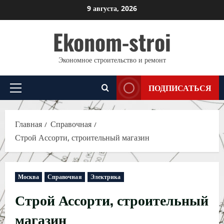
Перейти
9 августа, 2026
к
Ekonom-stroi
содержимому
Экономное строительство и ремонт
ПОДПИСАТЬСЯ
Основное
меню
Главная
Справочная
Строй Ассорти, строительный магазин
Москва
Справочная
Электрика
Строй Ассорти, строительный
магазин