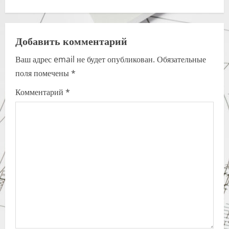
t
n
a
Добавить комментарий
Ваш адрес email не будет опубликован.
Обязательные
v
поля помечены
*
i
Комментарий
*
g
a
t
i
o
n