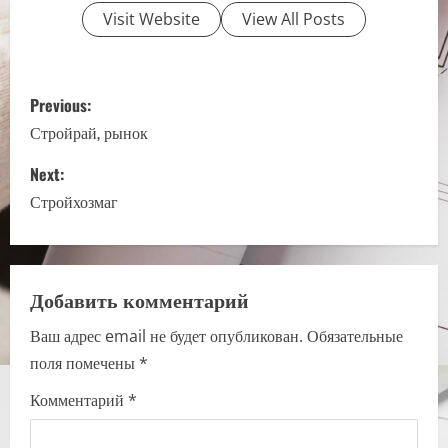
Visit Website
View All Posts
P
Previous:
o
Стройрай, рынок
s
Next:
Стройхозмаг
t
n
a
Добавить комментарий
Ваш адрес email не будет опубликован.
Обязательные
v
поля помечены
*
i
Комментарий
*
g