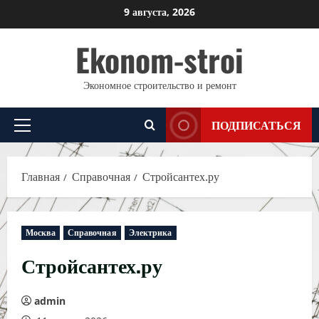
Перейти
9 августа, 2026
к
Ekonom-stroi
содержимому
Экономное строительство и ремонт
ПОДПИСАТЬСЯ
Основное
меню
Главная
Справочная
Стройсантех.ру
Москва
Справочная
Электрика
Стройсантех.ру
admin