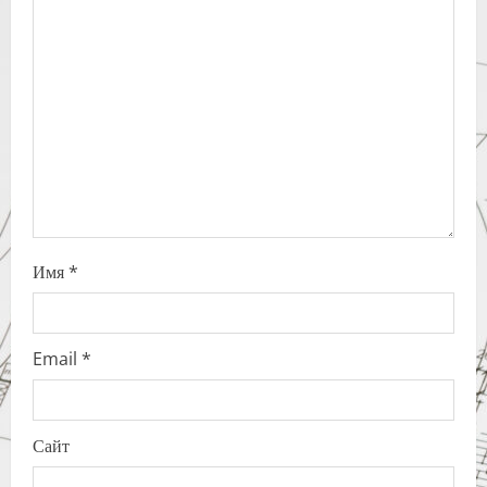
a
t
i
o
n
Имя
*
Email
*
Сайт