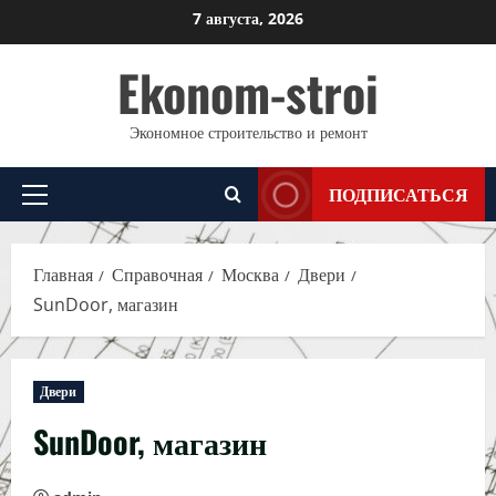
Перейти
7 августа, 2026
к
Ekonom-stroi
содержимому
Экономное строительство и ремонт
ПОДПИСАТЬСЯ
Основное
меню
Главная
Справочная
Москва
Двери
SunDoor, магазин
Двери
SunDoor, магазин