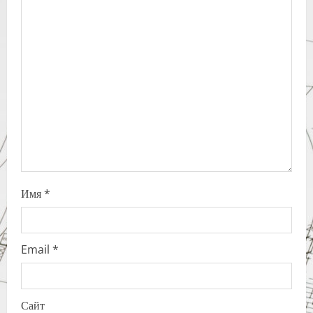
g
a
t
i
o
n
Имя
*
Email
*
Сайт