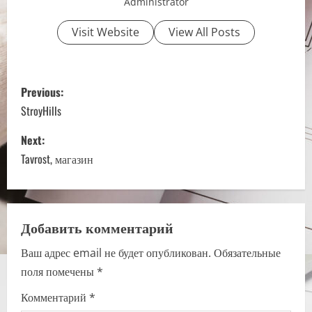
Administrator
Visit Website
View All Posts
P
Previous:
o
StroyHills
s
Next:
Tavrost, магазин
t
n
a
Добавить комментарий
Ваш адрес email не будет опубликован.
Обязательные
v
поля помечены
*
i
Комментарий
*