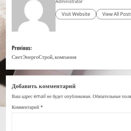
Administrator
Visit Website
View All Post
P
Previous:
СветЭнергоСтрой, компания
o
s
t
Добавить комментарий
n
Ваш адрес email не будет опубликован.
Обязательные пол
a
Комментарий
*
v