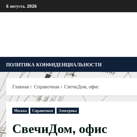
Перейти
6 августа, 2026
к
содержимому
ПОЛИТИКА КОНФИДЕНЦИАЛЬНОСТИ
Главная
Справочная
СвечиДом, офис
Москва
Справочная
Электрика
СвечиДом, офис