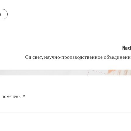
s
Next
Сд свет, научно-производственное объединени
я помечены
*