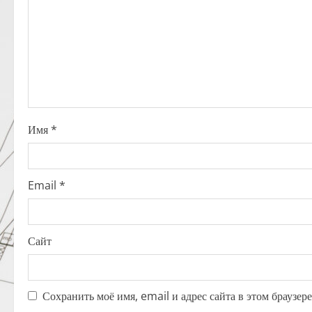
g
a
t
i
o
Имя
*
n
Email
*
Сайт
Сохранить моё имя, email и адрес сайта в этом браузе