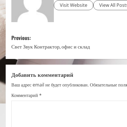
Visit Website
View All Post
P
Previous:
Свет Звук Контрактор, офис и склад
o
s
t
Добавить комментарий
n
Ваш адрес email не будет опубликован.
Обязательные пол
a
Комментарий
*
v
i