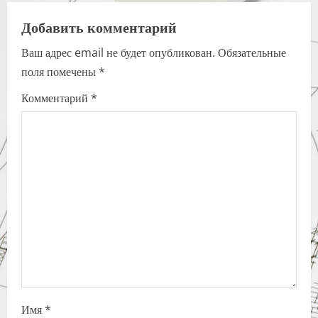
n
a
Добавить комментарий
Ваш адрес email не будет опубликован.
Обязательные
v
поля помечены
*
i
Комментарий
*
g
a
t
i
o
n
Имя
*