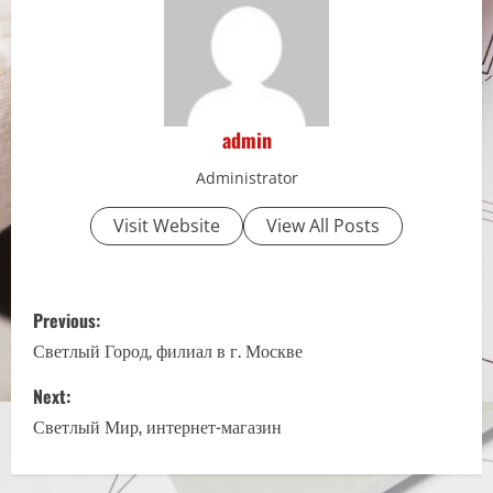
admin
Administrator
Visit Website
View All Posts
P
Previous:
o
Светлый Город, филиал в г. Москве
s
Next:
Светлый Мир, интернет-магазин
t