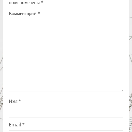
поля помечены
*
i
Комментарий
*
g
a
t
i
o
n
Имя
*
Email
*