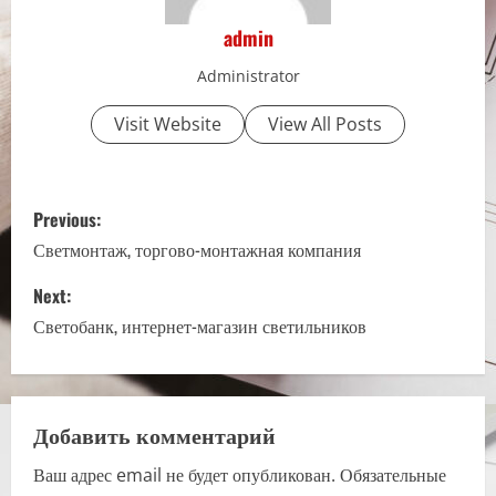
admin
Administrator
Visit Website
View All Posts
P
Previous:
o
Светмонтаж, торгово-монтажная компания
s
Next:
Светобанк, интернет-магазин светильников
t
n
a
Добавить комментарий
Ваш адрес email не будет опубликован.
Обязательные
v