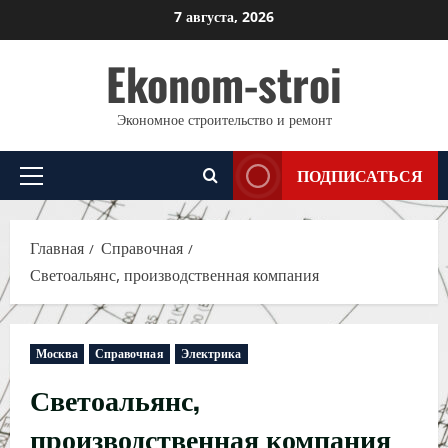
Перейти
7 августа, 2026
к
Ekonom-stroi
содержимому
Экономное строительство и ремонт
ПОДПИСАТЬСЯ
Основное
меню
Главная
Справочная
Светоальянс, производственная компания
Москва
Справочная
Электрика
Светоальянс,
производственная компания