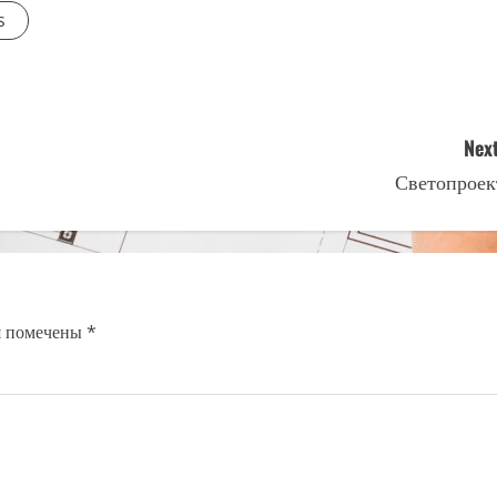
s
Next
Светопроек
я помечены
*