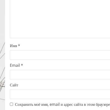
g
a
t
i
o
Имя
*
n
Email
*
Сайт
Сохранить моё имя, email и адрес сайта в этом браузе