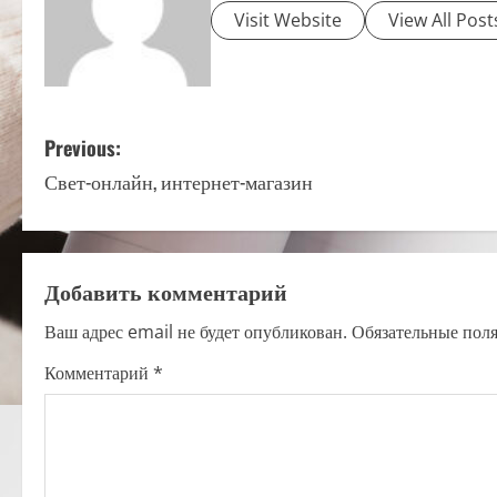
Visit Website
View All Post
P
Previous:
Свет-онлайн, интернет-магазин
o
s
t
Добавить комментарий
n
Ваш адрес email не будет опубликован.
Обязательные пол
a
Комментарий
*
v
i