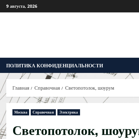
Перейти
9 августа, 2026
к
содержимому
ПОЛИТИКА КОНФИДЕНЦИАЛЬНОСТИ
Главная
Справочная
Светопотолок, шоурум
Москва
Справочная
Электрика
Светопотолок, шоур