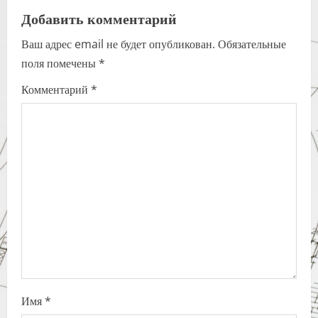
a
Добавить комментарий
Ваш адрес email не будет опубликован.
Обязательные
v
поля помечены
*
i
Комментарий
*
g
a
t
i
o
n
Имя
*