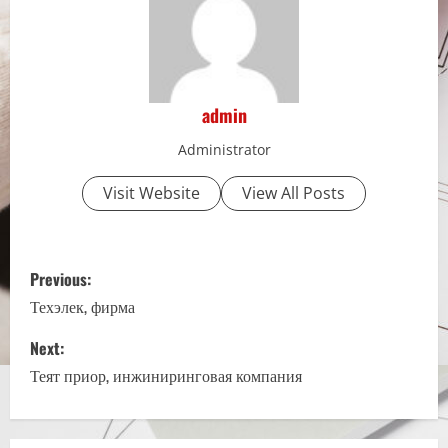
admin
Administrator
Visit Website
View All Posts
P
Previous:
o
Техэлек, фирма
s
Next:
Теят приор, инжиниринговая компания
t
n