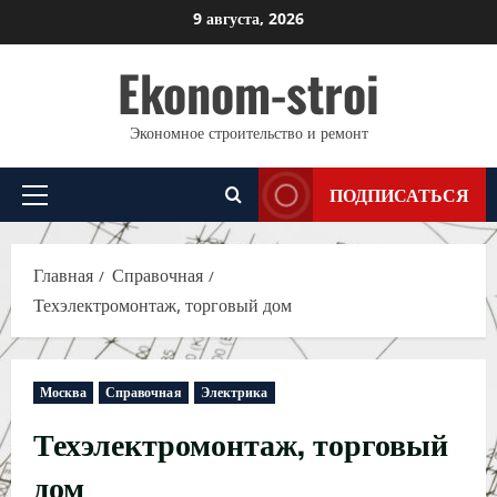
Перейти
9 августа, 2026
к
Ekonom-stroi
содержимому
Экономное строительство и ремонт
ПОДПИСАТЬСЯ
Основное
меню
Главная
Справочная
Техэлектромонтаж, торговый дом
Москва
Справочная
Электрика
Техэлектромонтаж, торговый
дом