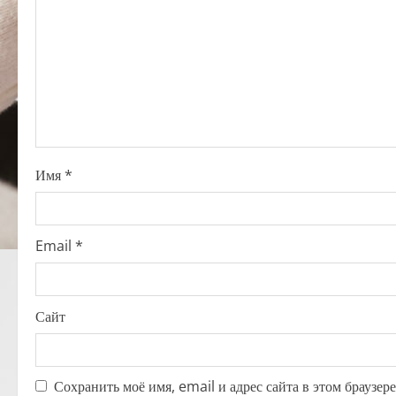
g
a
t
i
o
Имя
*
n
Email
*
Сайт
Сохранить моё имя, email и адрес сайта в этом браузе