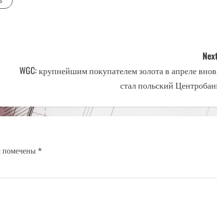
s
Next
WGC: крупнейшим покупателем золота в апреле внов
стал польский Центробан
я помечены
*