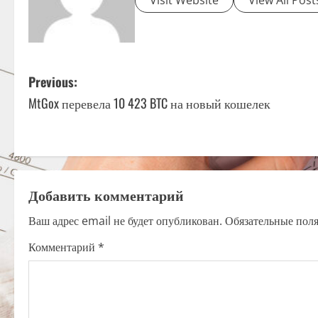
Visit Website
View All Post
P
Previous:
MtGox перевела 10 423 BTC на новый кошелек
o
s
t
Добавить комментарий
n
Ваш адрес email не будет опубликован.
Обязательные пол
a
Комментарий
*
v
i