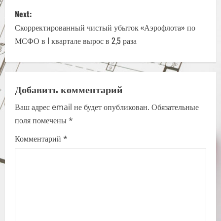
s
Next:
t
Скорректированный чистый убыток «Аэрофлота» по
n
МСФО в I квартале вырос в 2,5 раза
a
v
Добавить комментарий
i
Ваш адрес email не будет опубликован.
Обязательные
поля помечены
*
g
Комментарий
*
a
t
i
o