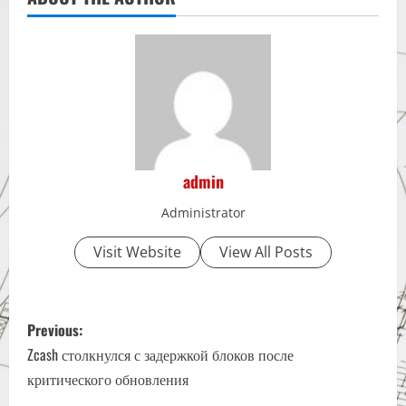
admin
Administrator
Visit Website
View All Posts
P
Previous:
o
Zcash столкнулся с задержкой блоков после
критического обновления
s