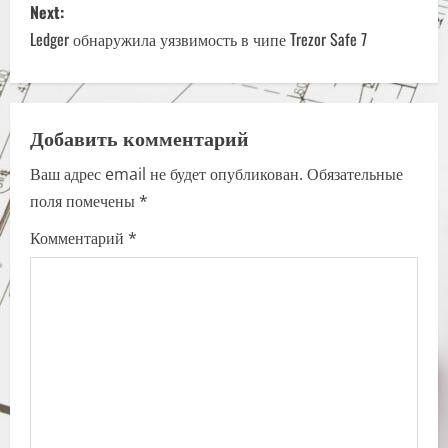
Next:
t
Ledger обнаружила уязвимость в чипе Trezor Safe 7
n
a
Добавить комментарий
v
Ваш адрес email не будет опубликован.
Обязательные
i
поля помечены
*
g
Комментарий
*
a
t
i
o