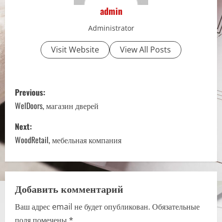
admin
Administrator
Visit Website
View All Posts
P
Previous:
o
WelDoors, магазин дверей
s
Next:
WoodRetail, мебельная компания
t
n
a
Добавить комментарий
Ваш адрес email не будет опубликован.
Обязательные
v
поля помечены
*