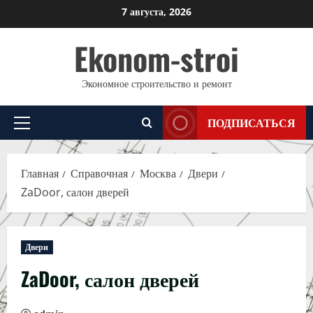
Перейти
7 августа, 2026
к
Ekonom-stroi
содержимому
Экономное строительство и ремонт
ПОДПИСАТЬСЯ
Основное
меню
Главная
Справочная
Москва
Двери
ZaDoor, салон дверей
Двери
ZaDoor, салон дверей