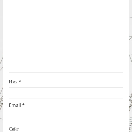
g
a
t
i
o
n
Имя
*
Email
*
Сайт