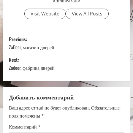
Administrator
Visit Website
View All Posts
P
Previous:
o
ZaDoor, магазин дверей
s
Next:
Zadoor, фабрика дверей
t
n
a
Добавить комментарий
Ваш адрес email не будет опубликован.
Обязательные
v
поля помечены
*
i
Комментарий
*