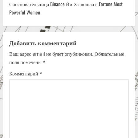
t
Соосновательница Binance Йи Хэ вошла в Fortune Most
n
Powerful Women
a
v
Добавить комментарий
i
Ваш адрес email не будет опубликован.
Обязательные
поля помечены
*
g
Комментарий
*
a
t
i
o
n