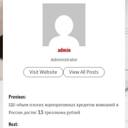
admin
Administrator
Visit Website
View All Posts
P
Previous:
o
ЦБ: объем плохих корпоративных кредитов компаний в
России достиг 3,5 триллиона рублей
s
Next: