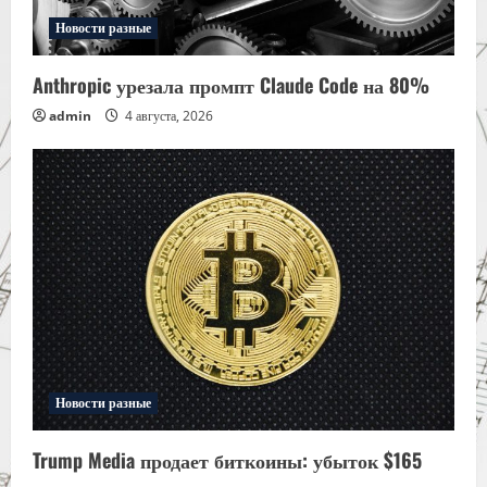
Новости разные
Anthropic урезала промпт Claude Code на 80%
admin
4 августа, 2026
Новости разные
Trump Media продает биткоины: убыток $165
млн