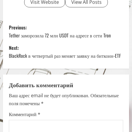
Visit Website
View All Posts
P
Previous:
o
Tether заморозила 72 млн USDT на адресе в сети Tron
s
Next:
BlackRock в четвертый раз меняет заявку на биткоин-ETF
t
n
a
Добавить комментарий
Ваш адрес email не будет опубликован.
Обязательные
v
поля помечены
*
i
Комментарий
*
g