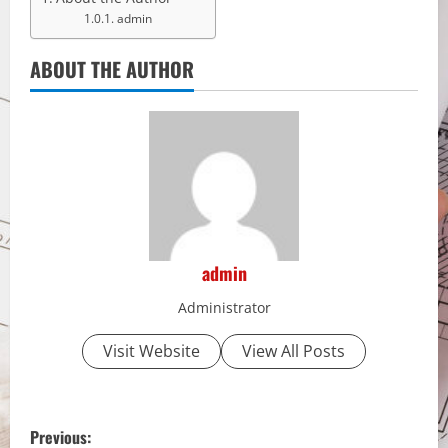
admin
ABOUT THE AUTHOR
admin
Administrator
Visit Website
View All Posts
P
Previous: