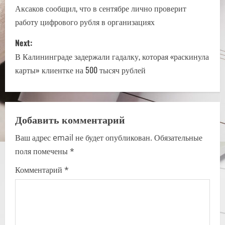
o
Аксаков сообщил, что в сентябре лично проверит
работу цифрового рубля в организациях
s
Next:
t
В Калининграде задержали гадалку, которая «раскинула
n
карты» клиентке на 500 тысяч рублей
a
v
Добавить комментарий
i
Ваш адрес email не будет опубликован.
Обязательные
поля помечены
*
g
Комментарий
*
a
t
i