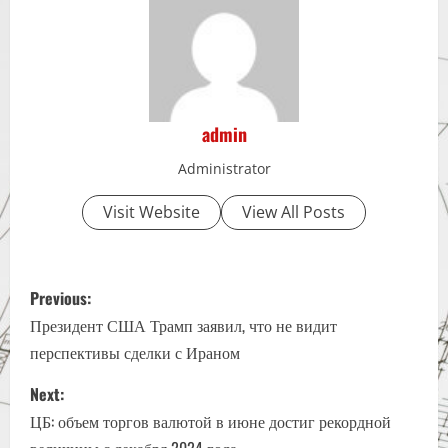
admin
Administrator
Visit Website
View All Posts
P
Previous:
o
Президент США Трамп заявил, что не видит
перспективы сделки с Ираном
s
Next:
t
ЦБ: объем торгов валютой в июне достиг рекордной