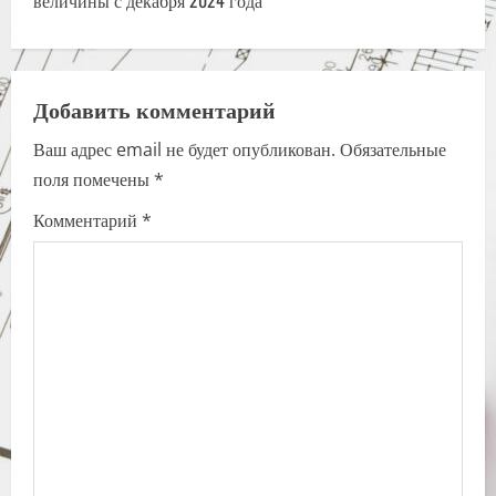
n
величины с декабря 2024 года
a
v
Добавить комментарий
i
Ваш адрес email не будет опубликован.
Обязательные
поля помечены
*
g
Комментарий
*
a
t
i
o
n