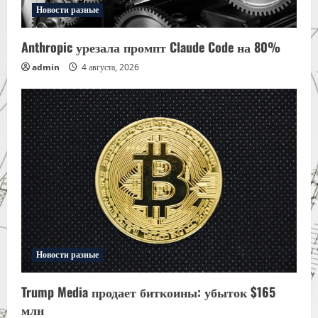
Новости разные
Anthropic урезала промпт Claude Code на 80%
admin
4 августа, 2026
Новости разные
Trump Media продает биткоины: убыток $165
млн