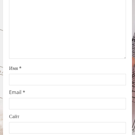
i
o
n
Имя
*
Email
*
Сайт