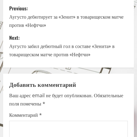
P
Previous:
o
Аугусто дебютирует за «Зенит» в товарищеском матче
против «Нефтчи»
s
Next:
t
Аугусто забил дебютный гол в составе «Зенита» в
n
товарищеском матче против «Нефтчи»
a
v
Добавить комментарий
i
Ваш адрес email не будет опубликован.
Обязательные
поля помечены
*
g
Комментарий
*
a
t