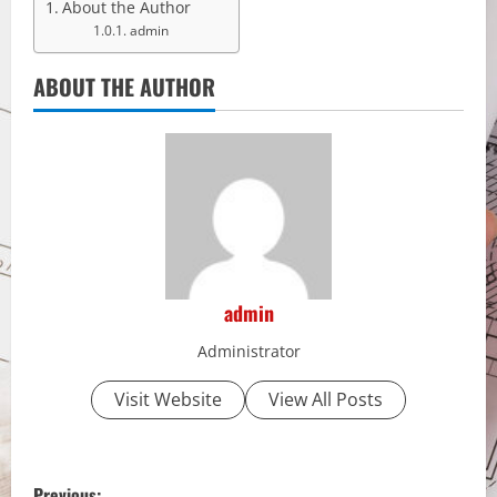
About the Author
admin
ABOUT THE AUTHOR
admin
Administrator
Visit Website
View All Posts
P
Previous: