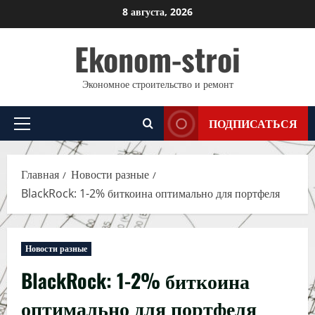
Перейти
8 августа, 2026
к
Ekonom-stroi
содержимому
Экономное строительство и ремонт
ПОДПИСАТЬСЯ
Основное
меню
Главная
Новости разные
BlackRock: 1-2% биткоина оптимально для портфеля
Новости разные
BlackRock: 1-2% биткоина
оптимально для портфеля