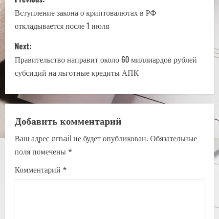
o
Вступление закона о криптовалютах в РФ
откладывается после 1 июля
s
Next:
t
Правительство направит около 60 миллиардов рублей
n
субсидий на льготные кредиты АПК
a
v
Добавить комментарий
i
Ваш адрес email не будет опубликован.
Обязательные
поля помечены
*
g
Комментарий
*
a
t