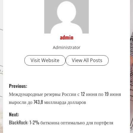
admin
Administrator
Visit Website
View All Posts
P
Previous:
o
Международные резервы России с 12 июня по 19 июня
выросли до 743,8 миллиарда долларов
s
Next:
t
BlackRock: 1-2% биткоина оптимально для портфеля