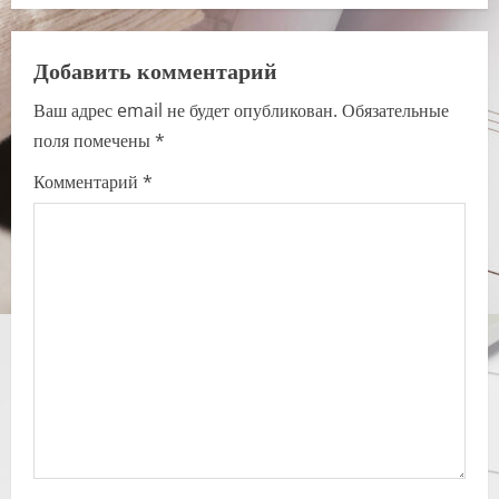
n
a
Добавить комментарий
v
Ваш адрес email не будет опубликован.
Обязательные
i
поля помечены
*
g
Комментарий
*
a
t
i
o
n