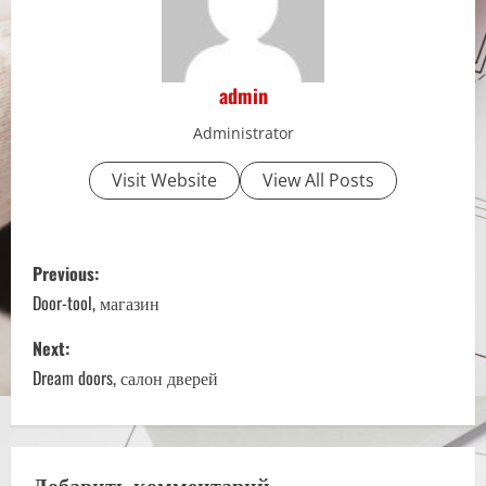
admin
Administrator
Visit Website
View All Posts
P
Previous:
o
Door-tool, магазин
s
Next:
Dream doors, салон дверей
t
n
Добавить комментарий