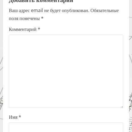
a
Ваш адрес email не будет опубликован.
Обязательные
v
поля помечены
*
i
Комментарий
*
g
a
t
i
o
n
Имя
*