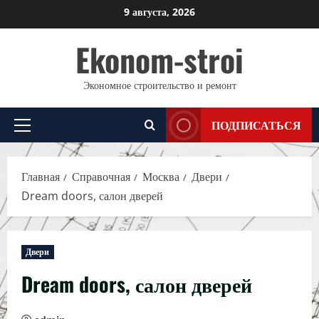
Перейти
9 августа, 2026
к
Ekonom-stroi
содержимому
Экономное строительство и ремонт
ПОДПИСАТЬСЯ
Основное
меню
Главная
Справочная
Москва
Двери
Dream doors, салон дверей
Двери
Dream doors, салон дверей