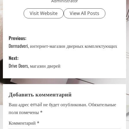
Administrator
Visit Website
View All Posts
P
Previous:
o
Dormadveri, интернет-магазин дверных комплектующих
s
Next:
Drive Doors, магазин дверей
t
n
a
Добавить комментарий
Ваш адрес email не будет опубликован.
Обязательные
v
поля помечены
*
i
Комментарий
*