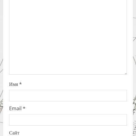
g
a
t
i
o
n
Имя
*
Email
*
Сайт